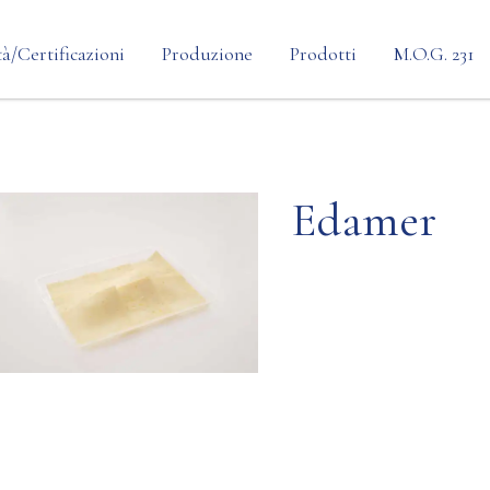
à/Certificazioni
Produzione
Prodotti
M.O.G. 231
Personalizzazione
Linea Preformata
Processo
Linea Termoforma
Formaggi
Edamer