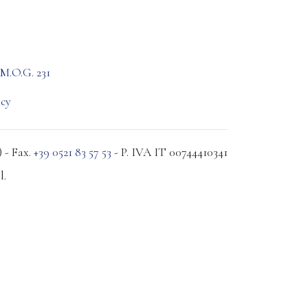
M.O.G. 231
icy
 - Fax.
+39 0521 83 57 53
- P. IVA IT 00744410341
l.