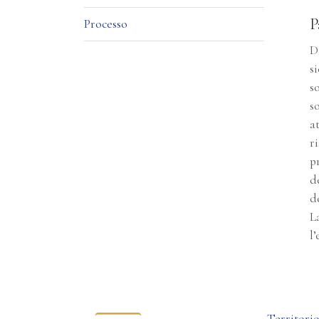
P
Processo
D
s
s
s
a
r
p
d
d
L
l’
Territori