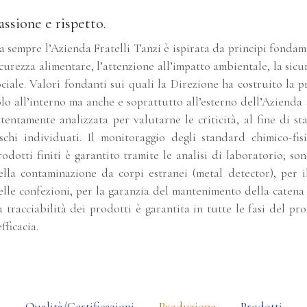
assione e rispetto.
a sempre l’Azienda Fratelli Tanzi è ispirata da principi fondame
icurezza alimentare, l’attenzione all’impatto ambientale, la sicu
ociale. Valori fondanti sui quali la Direzione ha costruito la p
olo all’interno ma anche e soprattutto all’esterno dell’Azienda 
ttentamente analizzata per valutarne le criticità, al fine di st
ischi individuati. Il monitoraggio degli standard chimico-fi
rodotti finiti è garantito tramite le analisi di laboratorio; son
ella contaminazione da corpi estranei (metal detector), per il
elle confezioni, per la garanzia del mantenimento della catena
a tracciabilità dei prodotti è garantita in tutte le fasi del pr
efficacia.
o
Qualità/Certificazioni
Produzione
Prodotti