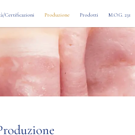
à/Certificazioni
Produzione
Prodotti
M.O.G. 231
Personalizzazione
Linea Preformata
Processo
Linea Termoforma
Formaggi
Produzione