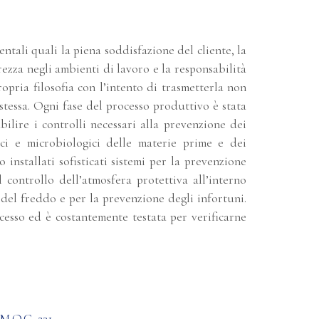
ntali quali la piena soddisfazione del cliente, la
rezza negli ambienti di lavoro e la responsabilità
ropria filosofia con l’intento di trasmetterla non
stessa. Ogni fase del processo produttivo è stata
abilire i controlli necessari alla prevenzione dei
sici e microbiologici delle materie prime e dei
o installati sofisticati sistemi per la prevenzione
 controllo dell’atmosfera protettiva all’interno
 del freddo e per la prevenzione degli infortuni.
ocesso ed è costantemente testata per verificarne
M.O.G. 231