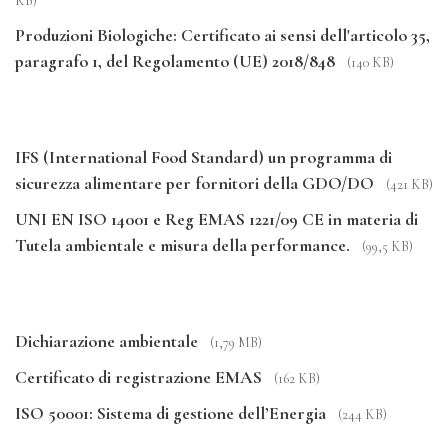
KB)
Produzioni Biologiche: Certificato ai sensi dell'articolo 35,
paragrafo 1, del Regolamento (UE) 2018/848
(140 KB)
IFS (International Food Standard) un programma di
sicurezza alimentare per fornitori della GDO/DO
(421 KB)
UNI EN ISO 14001 e Reg EMAS 1221/09 CE in materia di
Tutela ambientale e misura della performance.
(99,5 KB)
Dichiarazione ambientale
(1,79 MB)
Certificato di registrazione EMAS
(162 KB)
ISO 50001: Sistema di gestione dell’Energia
(244 KB)